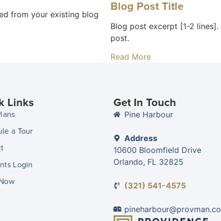
Blog Post Title
lled from your existing blog
Blog post excerpt [1-2 lines].
post.
Read More
k Links
Get In Touch
Plans
Pine Harbour
le a Tour
Address
t
10600 Bloomfield Drive
Orlando, FL 32825
nts Login
 Now
(321) 541-4575
pineharbour@provman.c