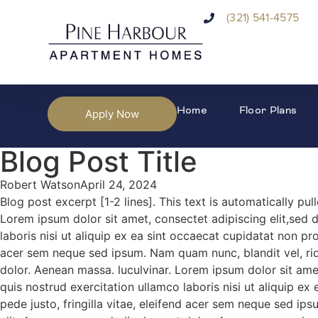
(321) 541-4575
Home
Floor Plans
Apply Now
Blog Post Title
Robert Watson
April 24, 2024
Blog post excerpt [1-2 lines]. This text is automatically pu
Lorem ipsum dolor sit amet, consectet adipiscing elit,sed 
laboris nisi ut aliquip ex ea sint occaecat cupidatat non pr
acer sem neque sed ipsum. Nam quam nunc, blandit vel, rid
dolor. Aenean massa. luculvinar. Lorem ipsum dolor sit ame
quis nostrud exercitation ullamco laboris nisi ut aliquip e
pede justo, fringilla vitae, eleifend acer sem neque sed ip