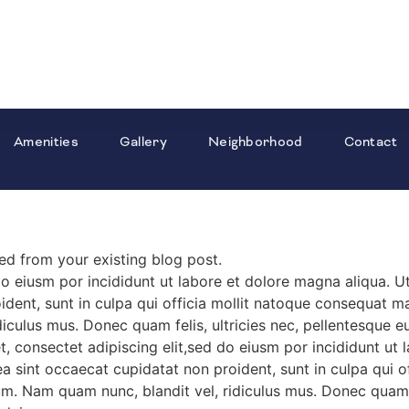
Amenities
Gallery
Neighborhood
Contact
lled from your existing blog post.
do eiusm por incididunt ut labore et dolore magna aliqua. 
oident, sunt in culpa qui officia mollit natoque consequat ma
iculus mus. Donec quam felis, ultricies nec, pellentesque 
t, consectet adipiscing elit,sed do eiusm por incididunt ut
x ea sint occaecat cupidatat non proident, sunt in culpa qu
sum. Nam quam nunc, blandit vel, ridiculus mus. Donec quam f